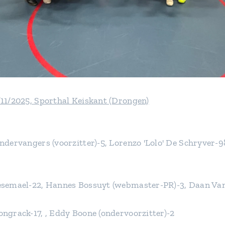
11/2025, Sporthal Keiskant (Drongen)
ndervangers (voorzitter)-5, Lorenzo 'Lolo' De Schryver-
esemael-22, Hannes Bossuyt (webmaster-PR)-3, Daan Van 
ngrack-17, , Eddy Boone (ondervoorzitter)-2