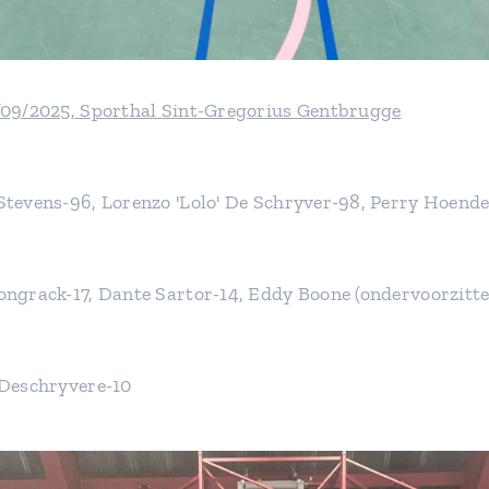
/09/2025, Sporthal Sint-Gregorius Gentbrugge
tevens-96, Lorenzo 'Lolo' De Schryver-98, Perry Hoende
ngrack-17, Dante Sartor-14, Eddy Boone (ondervoorzitte
 Deschryvere-10