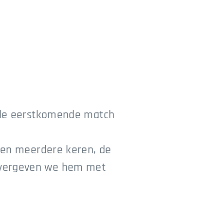
or de eerstkomende match
g, en meerdere keren, de
t vergeven we hem met