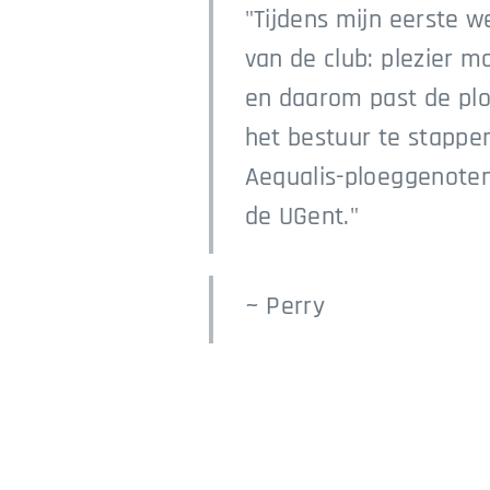
"Tijdens mijn eerste w
van de club: plezier ma
en daarom past de plo
het bestuur te stappe
Aequalis-ploeggenoten,
de UGent."
~ Perry