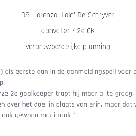
98. Lorenzo 'Lolo' De Schryver
aanvaller / 2e GK
verantwoordelijke planning
d (!) als eerste aan in de aanmeldingspoll vo
p.
s onze 2e goalkeeper trapt hij maar al te graa
n over het doel in plaats van erin, maar da
et ook gewoon mooi raak."