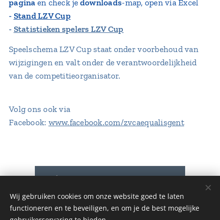
pagina
en check je
downloads
-map, open via Excel
-
Stand LZV Cup
-
Statistieken spelers LZV Cup
Speelschema LZV Cup staat onder voorbehoud van
wijzigingen en valt onder de verantwoordelijkheid
van de competitieorganisator.
Volg ons ook via
Facebook:
www.facebook.com/zvcaequalisgent
DOWNLOAD Kale...SITE.xlsx
Wij gebruiken cookies om onze website goed te laten
functioneren en te beveiligen, en om je de best mogelijke
gebruikerservaring te bieden.