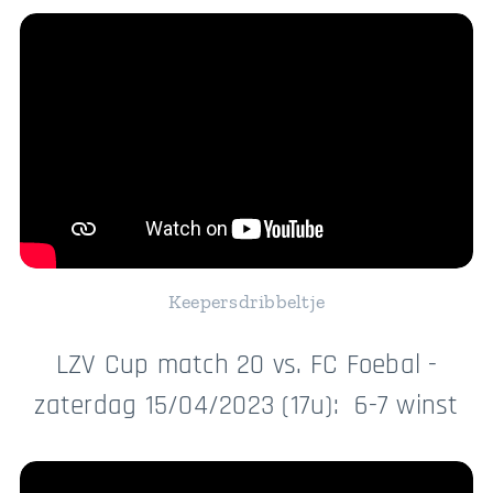
Keepersdribbeltje
LZV Cup match 20 vs. FC Foebal -
zaterdag 15/04/2023 (17u): 6-7 winst