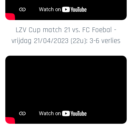
LZV Cup match 21 vs. FC Foebal -
vrijdag 21/04/2023 (22u): 3-6 verlies