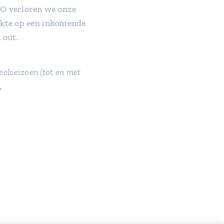
O verloren we onze
akte op een inkomende
 out.
peelseizoen (tot en met
.