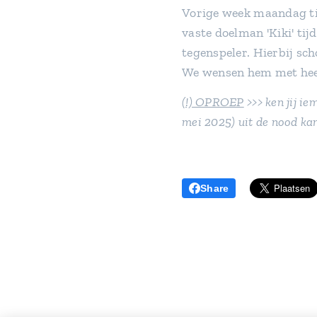
Vorige week maandag ti
vaste doelman 'Kiki' ti
tegenspeler. Hierbij scho
We wensen hem met heel
(!) OPROEP
>>> ken jij ie
mei 2025) uit de nood ka
Share