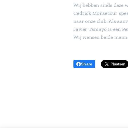
Wij hebben sinds deze w
Cedrick Monsecour speel
naar onze club. Als aan
Javier Tamayo is een P
Wij wensen beide mannen
Share