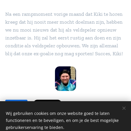
Na een rampmoment vorige maand dat Kiki te horen
kreeg dat hij nooit meer mocht doelman zijn, hebben
we nu mooi nieuws dat hij als veldspeler opnieuw
inzetbaar is. Hij zal het eerst rustig aan doen en zijn
conditie als veldspeler opbouwen. We zijn allemaal
blij dat onze ex-goalie nog mag sporten! Succes, Kiki!
Share
Wij gebruiken cookies om onze website goed te laten
functioneren en te beveiligen, en om je de best mogelijke
gebruikerservaring te bieden.