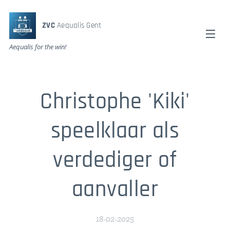
ZVC
Aequalis Gent
Aequalis for the win!
Christophe 'Kiki'
speelklaar als
verdediger of
aanvaller
18-02-2025