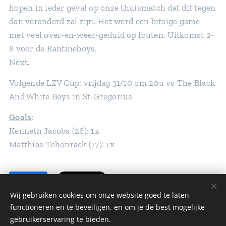
hopen in ieder geval op onze thuismatch dat dit tegen
dan veranderd zal zijn. Het werd een bitsige game
met veel over-en-weer-geduid op fouten. Uitkomst 2-
8 voor de Kantineboys.
Next.
Volgende LZV Cup: vrijdag 31/10 om 20u vs The Black
And White Boys in St-Gregorius
Goals
:
Kenneth Jacobs (26): 1x
Matthias Tchonrack (17): 1x
Share
Wij gebruiken cookies om onze website goed te laten
functioneren en te beveiligen, en om je de best mogelijke
gebruikerservaring te bieden.